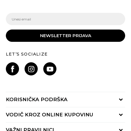
NEWSLETTER PRIJAVA
LET’S SOCIALIZE
KORISNIČKA PODRŠKA
Provjeri status porudžbine
VODIČ KROZ ONLINE KUPOVINU
Pozovite nas:
+382 20 690 200
Načini isporuke
VAŽNI PRAVILNICI