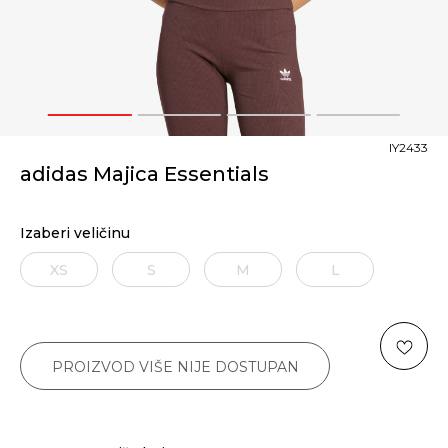
1
2
3
4
IY2433
adidas Majica Essentials
Izaberi veličinu
XS
S
M
L
PROIZVOD VIŠE NIJE DOSTUPAN