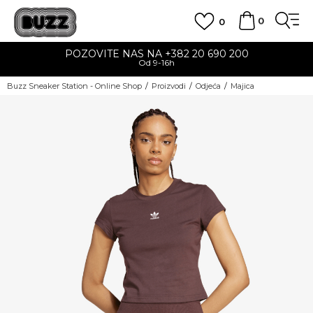
0
0
POZOVITE NAS NA +382 20 690 200
Od 9-16h
Buzz Sneaker Station - Online Shop
Proizvodi
Odjeća
Majica