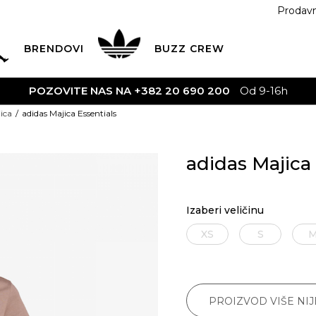
Prodav
BRENDOVI
BUZZ
CREW
POZOVITE NAS NA +382 20 690 200
Od 9-16h
ica
adidas Majica Essentials
adidas Majica 
Izaberi veličinu
XS
S
PROIZVOD VIŠE NI