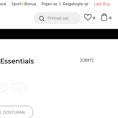
nice
Sport
&
Bonus
Prijavi se
Registrujte se
Last Buy
0
Pretraži sajt
0
Essentials
JC8972
M
L
JE DOSTUPAN