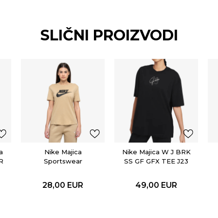
SLIČNI PROIZVODI
a
Nike Majica
Nike Majica W J BRK
R
Sportswear
SS GF GFX TEE J23
Essential
28,00
EUR
49,00
EUR