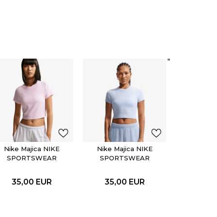
Nike Ma
SPOR
CHIL
35,0
Nike Majica NIKE
Nike Majica NIKE
SPORTSWEAR
SPORTSWEAR
CHILL KNIT
CHILL KNIT
35,00
EUR
35,00
EUR