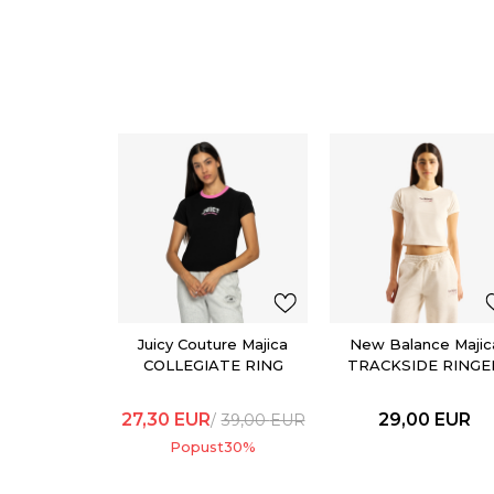
Juicy Couture Majica
New Balance Majic
COLLEGIATE RING
TRACKSIDE RINGE
T-SHIRT
27,30
EUR
29,00
EUR
39,00
EUR
Popust
30
%