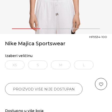
1
2
3
HF9534-100
Nike Majica Sportswear
Izaberi veličinu
XS
S
M
L
PROIZVOD VIŠE NIJE DOSTUPAN
Dostupno u više boja: