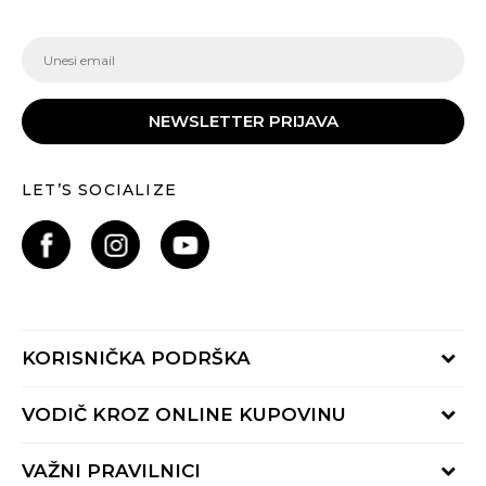
NEWSLETTER PRIJAVA
LET’S SOCIALIZE
KORISNIČKA PODRŠKA
Provjeri status porudžbine
VODIČ KROZ ONLINE KUPOVINU
Pozovite nas:
+382 20 690 200
Načini isporuke
VAŽNI PRAVILNICI
Radno vrijeme 9-16h