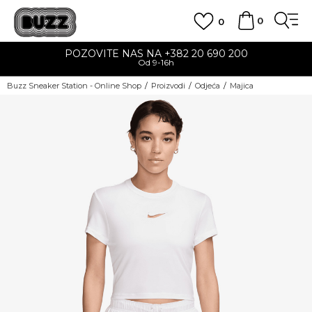
0
0
POZOVITE NAS NA +382 20 690 200
Od 9-16h
Buzz Sneaker Station - Online Shop
Proizvodi
Odjeća
Majica