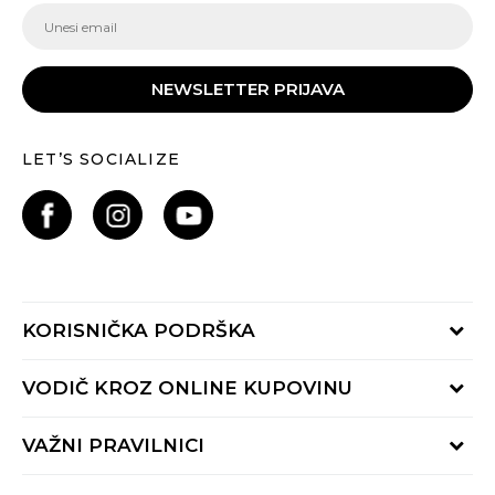
NEWSLETTER PRIJAVA
LET’S SOCIALIZE
KORISNIČKA PODRŠKA
Provjeri status porudžbine
VODIČ KROZ ONLINE KUPOVINU
Pozovite nas:
+382 20 690 200
Načini isporuke
VAŽNI PRAVILNICI
Radno vrijeme 9-16h
Povrat robe i povrat sredstava
online@buzzsneakers.me
Uslovi korišćenja
Reklamacije