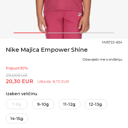
1
2
3
HV5722-634
Nike Majica Empower Shine
Obavijesti me o sniženju
Popust
30
%
29,00
EUR
20,30
EUR
Ušteda:
8,70
EUR
Izaberi veličinu
7-8g.
9-10g.
11-12g.
12-13g.
14-15g.