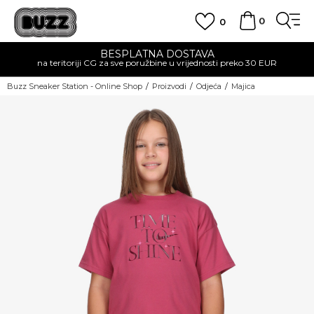
0
0
BESPLATNA DOSTAVA
na teritoriji CG za sve poružbine u vrijednosti preko 30 EUR
Buzz Sneaker Station - Online Shop
Proizvodi
Odjeća
Majica