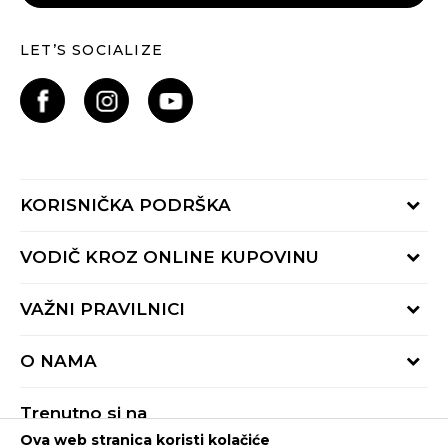
LET’S SOCIALIZE
KORISNIČKA PODRŠKA
Provjeri status porudžbine
VODIČ KROZ ONLINE KUPOVINU
Pozovite nas:
+382 20 690 200
Načini isporuke
VAŽNI PRAVILNICI
Radno vrijeme 9-16h
Povrat robe i povrat sredstava
online@buzzsneakers.me
Uslovi korišćenja
Reklamacije
O NAMA
Politika privatnosti
Zamjena artikla
BUZZ Koncept
Pravila Sport&Bonus programa
Trenutno si na
BUZZ Brendovi
Ova web stranica koristi kolačiće