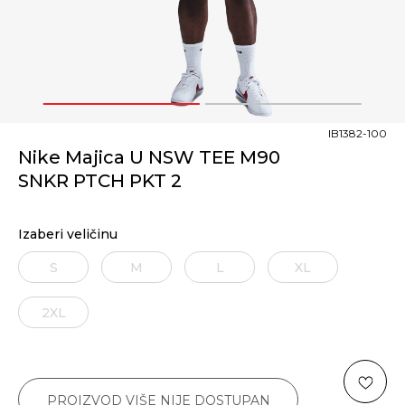
1
2
IB1382-100
Nike Majica U NSW TEE M90
SNKR PTCH PKT 2
Izaberi veličinu
S
M
L
XL
2XL
PROIZVOD VIŠE NIJE DOSTUPAN