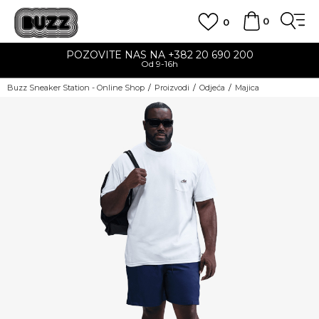
0
0
POZOVITE NAS NA +382 20 690 200
Od 9-16h
Buzz Sneaker Station - Online Shop
Proizvodi
Odjeća
Majica