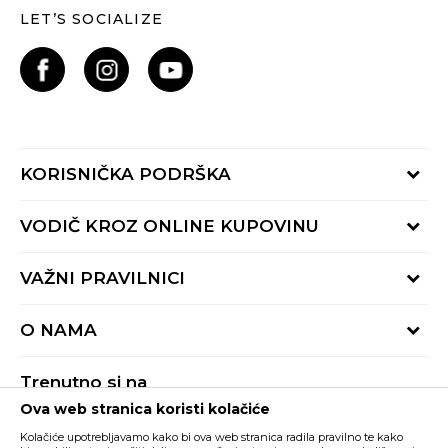
LET’S SOCIALIZE
KORISNIČKA PODRŠKA
Provjeri status porudžbine
VODIČ KROZ ONLINE KUPOVINU
Pozovite nas:
+382 20 690 200
Načini isporuke
VAŽNI PRAVILNICI
Radno vrijeme 9-16h
Povrat robe i povrat sredstava
online@buzzsneakers.me
Uslovi korišćenja
Reklamacije
O NAMA
Politika privatnosti
Zamjena artikla
BUZZ Koncept
Pravila Sport&Bonus programa
Trenutno si na
BUZZ Brendovi
Ova web stranica koristi kolačiće
Buzz Crna Gora
PROMIJENI
BUZZ Crew
Kolačiće upotrebljavamo kako bi ova web stranica radila pravilno te kako