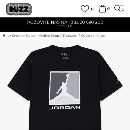
0
0
POZOVITE NAS NA +382 20 690 200
Od 9-16h
Buzz Sneaker Station - Online Shop
Proizvodi
Odjeća
Majica