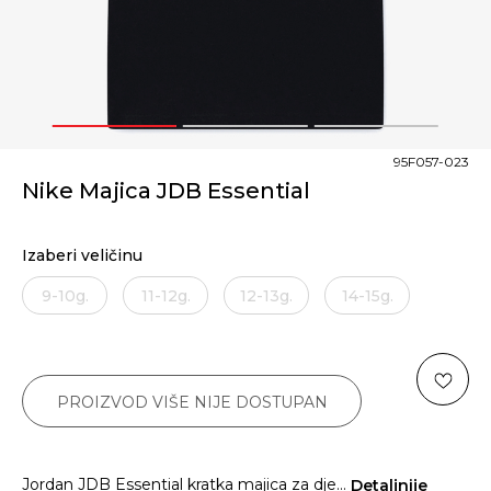
1
2
3
95F057-023
Nike Majica JDB Essential
Izaberi veličinu
9-10g.
11-12g.
12-13g.
14-15g.
PROIZVOD VIŠE NIJE DOSTUPAN
Jordan JDB Essential kratka majica za dje
...
Detaljnije