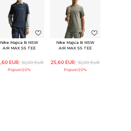
Nike Maj
AIR MA
25,60
EUR
Popu
Nike Majica B NSW
Nike Majica B NSW
AIR MAX SS TEE
AIR MAX SS TEE
,60
EUR
25,60
EUR
32,00
EUR
32,00
EUR
Popust
20
%
Popust
20
%