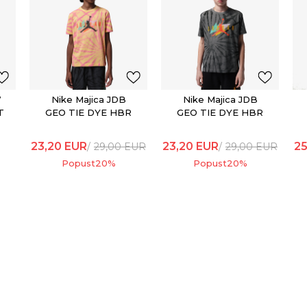
W
Nike Majica JDB
Nike Majica JDB
T
GEO TIE DYE HBR
GEO TIE DYE HBR
SS TEE
SS TEE
23,20
EUR
23,20
EUR
25
29,00
EUR
29,00
EUR
Popust
20
%
Popust
20
%