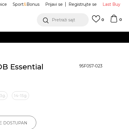
nice
Sport
&
Bonus
Prijavi se
Registrujte se
Last Buy
0
Pretraži sajt
0
DB Essential
95F057-023
3g.
14-15g.
JE DOSTUPAN