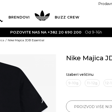
Prodav
BRENDOVI
BUZZ
CREW
POZOVITE NAS NA +382 20 690 200
Od 9-16h
ica
Nike Majica JDB Essential
Nike Majica J
Izaberi veličinu
9-10g.
11-12g.
12-1
PROIZVOD VIŠE NI