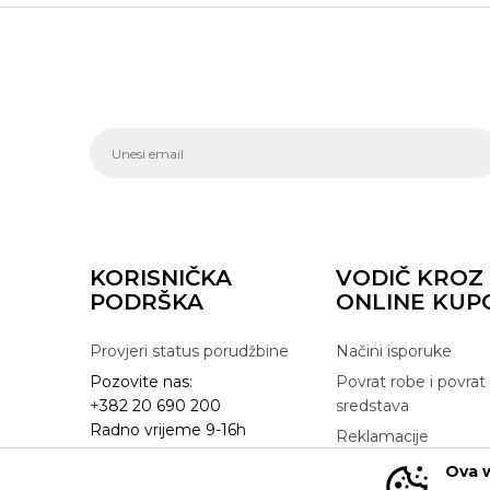
KORISNIČKA
VODIČ KROZ
PODRŠKA
ONLINE KUP
Provjeri status porudžbine
Načini isporuke
Pozovite nas:
Povrat robe i povrat
+382 20 690 200
sredstava
Radno vrijeme 9-16h
Reklamacije
online@buzzsneakers.me
Zamjena artikla
Ova w