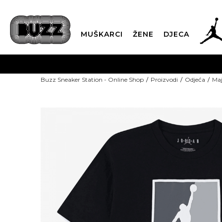
MUŠKARCI
ŽENE
DJECA
Buzz Sneaker Station - Online Shop
Proizvodi
Odjeća
Maj