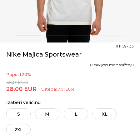
1
2
3
4
IH1159-133
Nike Majica Sportswear
Obavijesti me o sniženju
Popust
20
%
35,01
EUR
28,00
EUR
Ušteda:
7,01
EUR
Izaberi veličinu
S
M
L
XL
2XL