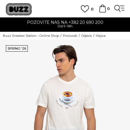
0
0
POZOVITE NAS NA +382 20 690 200
Od 9-16h
Buzz Sneaker Station - Online Shop
Proizvodi
Odjeća
Majica
SPRING '26