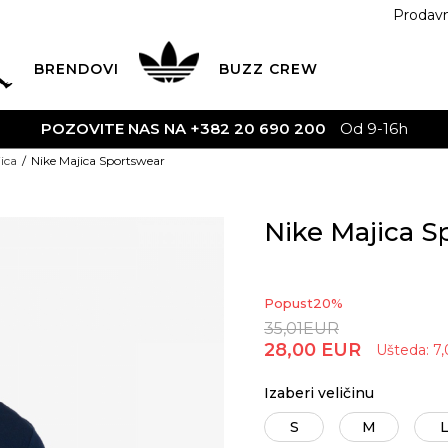
Prodav
BRENDOVI
BUZZ
CREW
ZOVITE NAS NA +382 20 690 200
Od 9-16h
ica
Nike Majica Sportswear
Nike Majica S
Popust
20
%
35,01
EUR
28,00
EUR
Ušteda:
7,
Izaberi veličinu
S
M