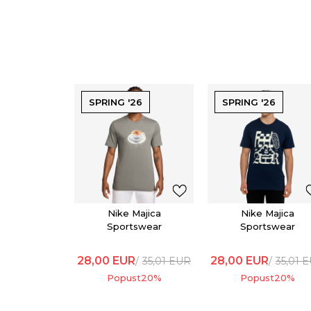
SPRING '26
SPRING '26
Nike Majica
Nike Majica
Sportswear
Sportswear
28,00
EUR
28,00
EUR
35,01
EUR
35,01
E
Popust
20
%
Popust
20
%