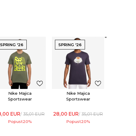
SPRING '26
SPRING '26
SPRING '
Nike 
Spor
28,00
EU
Popu
Nike Majica
Nike Majica
Sportswear
Sportswear
8,00
EUR
28,00
EUR
35,01
EUR
35,01
EUR
Popust
20
%
Popust
20
%