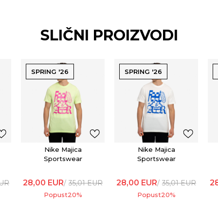
SLIČNI PROIZVODI
SPRING '26
SPRING '26
Nike Majica
Nike Majica
Sportswear
Sportswear
28,00
EUR
28,00
EUR
2
UR
35,01
EUR
35,01
EUR
Popust
20
%
Popust
20
%