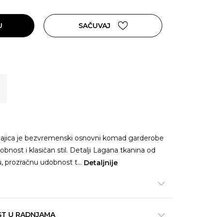
U
SAČUVAJ
ajica je bezvremenski osnovni komad garderobe
bnost i klasičan stil. Detalji Lagana tkanina od
 prozračnu udobnost t
...
Detaljnije
ST U RADNJAMA