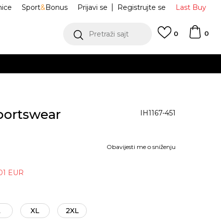
nice
Sport
&
Bonus
Prijavi se
Registrujte se
Last Buy
0
Pretraži sajt
0
portswear
IH1167-451
Obavijesti me o sniženju
01
EUR
L
XL
2XL