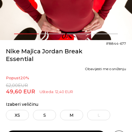
1
2
3
4
IF8844-677
Nike Majica Jordan Break
Essential
Obavijesti me o sniženju
Popust
20
%
62,00
EUR
49,60
EUR
Ušteda:
12,40
EUR
Izaberi veličinu
XS
S
M
L