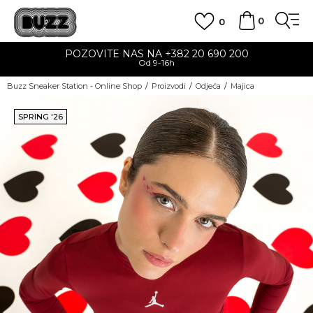
0
0
POZOVITE NAS NA +382 20 690 200
Od 9-16h
Buzz Sneaker Station - Online Shop
Proizvodi
Odjeća
Majica
SPRING '26