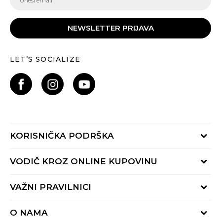
NEWSLETTER PRIJAVA
LET’S SOCIALIZE
KORISNIČKA PODRŠKA
Provjeri status porudžbine
VODIČ KROZ ONLINE KUPOVINU
Pozovite nas:
+382 20 690 200
Načini isporuke
VAŽNI PRAVILNICI
Radno vrijeme 9-16h
Povrat robe i povrat sredstava
online@buzzsneakers.me
Uslovi korišćenja
Reklamacije
O NAMA
Politika privatnosti