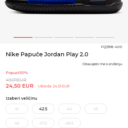
1
2
3
4
5
FQ1598-400
Nike Papuče Jordan Play 2.0
Obavijesti me o sniženju
Popust
50
%
49,01
EUR
24,50
EUR
Ušteda:
24,51
EUR
Izaberi veličinu
41
42.5
44
45
46
47.5
48.5