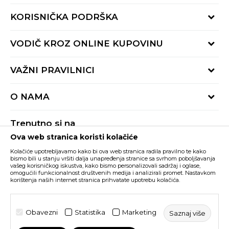
KORISNIČKA PODRŠKA
Provjeri status porudžbine
VODIČ KROZ ONLINE KUPOVINU
Pozovite nas:
+382 20 690 200
Načini isporuke
VAŽNI PRAVILNICI
Radno vrijeme 9-16h
Povrat robe i povrat sredstava
online@buzzsneakers.me
Uslovi korišćenja
Reklamacije
O NAMA
Politika privatnosti
Zamjena artikla
BUZZ Koncept
Pravila Sport&Bonus programa
Trenutno si na
BUZZ Brendovi
Ova web stranica koristi kolačiće
Buzz Crna Gora
PROMIJENI
BUZZ Crew
Kolačiće upotrebljavamo kako bi ova web stranica radila pravilno te kako
BUZZ Shopovi
bismo bili u stanju vršiti dalja unapređenja stranice sa svrhom poboljšavanja
vašeg korisničkog iskustva, kako bismo personalizovali sadržaj i oglase,
Nastojimo da budemo što precizniji u opisu proizvoda, prikazu slika i samih
cijena, ali ne možemo garantovati da su sve informacije kompletne i bez
Postani dio BUZZ tima
omogućili funkcionalnost društvenih medija i analizirali promet. Nastavkom
grešaka. Svi artikli prikazani na sajtu su dio naše ponude i ne podrazumijeva da
korištenja naših internet stranica prihvatate upotrebu kolačića.
su dostupni u svakom trenutku. Raspoloživost robe možete provjeriti pozivom
Click&Collect
na broj +382 20 690 200.
©2026
www.buzzsneakers.me
, Izrada
NB SOFT
. Sva prava
Obavezni
Statistika
Marketing
Saznaj više
zadržana.