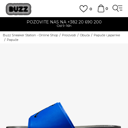
0
0
POZOVITE NAS NA +382 20 690 200
Od 9-16h
Buzz Sneaker Station - Online Shop
Proizvodi
Obuća
Papuče i japanke
Papuče