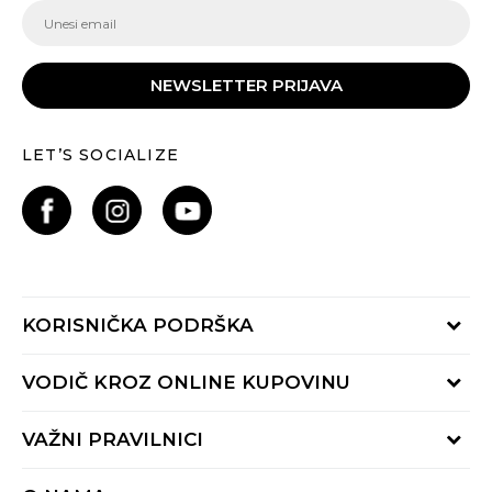
NEWSLETTER PRIJAVA
LET’S SOCIALIZE
KORISNIČKA PODRŠKA
Provjeri status porudžbine
VODIČ KROZ ONLINE KUPOVINU
Pozovite nas:
+382 20 690 200
Načini isporuke
VAŽNI PRAVILNICI
Radno vrijeme 9-16h
Povrat robe i povrat sredstava
online@buzzsneakers.me
Uslovi korišćenja
Reklamacije