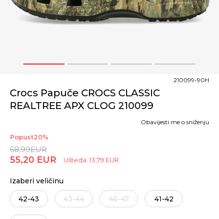
1
2
3
4
210099-90H
Crocs Papuče CROCS CLASSIC
REALTREE APX CLOG 210099
Obavijesti me o sniženju
Popust
20
%
68,99
EUR
55,20
EUR
Ušteda:
13,79
EUR
Izaberi veličinu
42-43
43-44
46-47
41-42