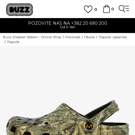
0
0
POZOVITE NAS NA +382 20 690 200
Od 9-16h
Buzz Sneaker Station - Online Shop
Proizvodi
Obuća
Papuče i japanke
Papuče