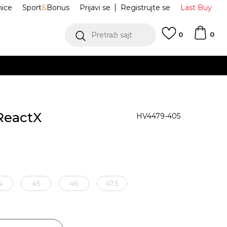
nice
Sport
&
Bonus
Prijavi se
Registrujte se
Last Buy
0
Pretraži sajt
0
ReactX
HV4479-405
4
45
46
47.5