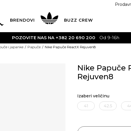
Prodav
BRENDOVI
BUZZ
CREW
A +382 20 690 200
Od 9-16h
uče i japanke
Papuče
Nike Papuče ReactX Rejuven8
Nike Papuče 
Rejuven8
Izaberi veličinu
41
42.5
4