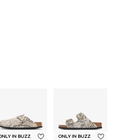
ONLY IN 
Birkenst
ARIZO
EMBOSS
ONLY IN BUZZ
ONLY IN BUZZ
BL