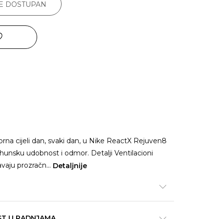
JE DOSTUPAN
rna cijeli dan, svaki dan, u Nike ReactX Rejuven8
nsku udobnost i odmor. Detalji Ventilacioni
avaju prozračn
...
Detaljnije
ST U RADNJAMA