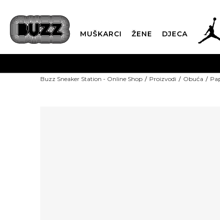
MUŠKARCI
ŽENE
DJECA
POZOVITE NAS N
Buzz Sneaker Station - Online Shop
Proizvodi
Obuća
Pap