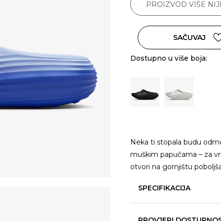
PROIZVOD VIŠE NI
SAČUVAJ
Dostupno u više boja:
Neka ti stopala budu odmo
muškim papučama – za vrhu
otvori na gornjištu poboljš
SPECIFIKACIJA
PROVJERI DOSTUPNO