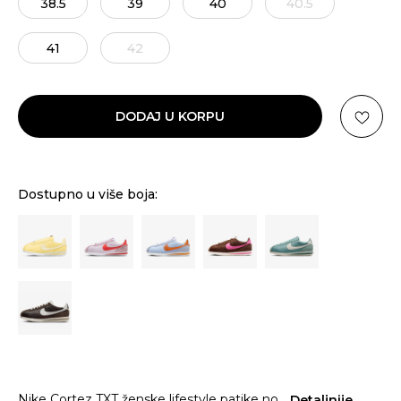
38.5
39
40
40.5
41
42
DODAJ U KORPU
Dostupno u više boja:
Nike Cortez TXT ženske lifestyle patike no
...
Detaljnije