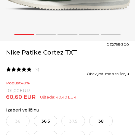
1
2
3
4
5
DZ2795-300
Nike Patike Cortez TXT
4
Obavijesti me o sniženju
Popust
40
%
101,00
EUR
60,60
EUR
Ušteda:
40,40
EUR
Izaberi veličinu
36
36.5
37.5
38