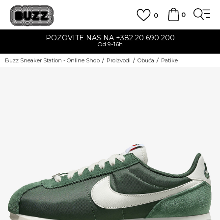
0
0
POZOVITE NAS NA +382 20 690 200
Od 9-16h
Buzz Sneaker Station - Online Shop
Proizvodi
Obuća
Patike