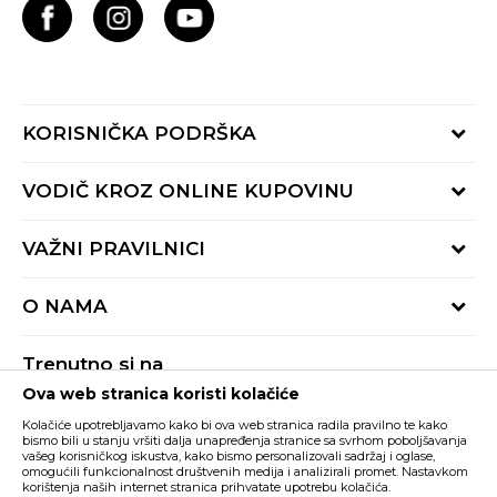
KORISNIČKA PODRŠKA
Provjeri status porudžbine
VODIČ KROZ ONLINE KUPOVINU
Pozovite nas:
+382 20 690 200
Načini isporuke
VAŽNI PRAVILNICI
Radno vrijeme 9-16h
Povrat robe i povrat sredstava
online@buzzsneakers.me
Uslovi korišćenja
Reklamacije
O NAMA
Politika privatnosti
Zamjena artikla
BUZZ Koncept
Pravila Sport&Bonus programa
Trenutno si na
BUZZ Brendovi
Ova web stranica koristi kolačiće
Buzz Crna Gora
PROMIJENI
BUZZ Crew
Kolačiće upotrebljavamo kako bi ova web stranica radila pravilno te kako
BUZZ Shopovi
bismo bili u stanju vršiti dalja unapređenja stranice sa svrhom poboljšavanja
vašeg korisničkog iskustva, kako bismo personalizovali sadržaj i oglase,
Nastojimo da budemo što precizniji u opisu proizvoda, prikazu slika i samih
cijena, ali ne možemo garantovati da su sve informacije kompletne i bez
Postani dio BUZZ tima
omogućili funkcionalnost društvenih medija i analizirali promet. Nastavkom
grešaka. Svi artikli prikazani na sajtu su dio naše ponude i ne podrazumijeva da
korištenja naših internet stranica prihvatate upotrebu kolačića.
su dostupni u svakom trenutku. Raspoloživost robe možete provjeriti pozivom