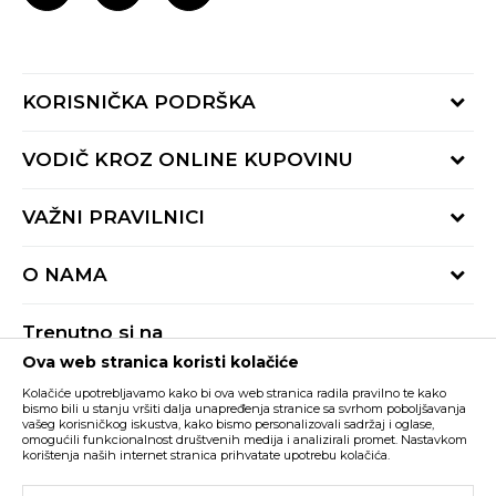
KORISNIČKA PODRŠKA
Provjeri status porudžbine
VODIČ KROZ ONLINE KUPOVINU
Pozovite nas:
+382 20 690 200
Načini isporuke
VAŽNI PRAVILNICI
Radno vrijeme 9-16h
Povrat robe i povrat sredstava
online@buzzsneakers.me
Uslovi korišćenja
Reklamacije
O NAMA
Politika privatnosti
Zamjena artikla
BUZZ Koncept
Pravila Sport&Bonus programa
Trenutno si na
BUZZ Brendovi
Ova web stranica koristi kolačiće
Buzz Crna Gora
PROMIJENI
BUZZ Crew
Kolačiće upotrebljavamo kako bi ova web stranica radila pravilno te kako
BUZZ Shopovi
bismo bili u stanju vršiti dalja unapređenja stranice sa svrhom poboljšavanja
vašeg korisničkog iskustva, kako bismo personalizovali sadržaj i oglase,
Nastojimo da budemo što precizniji u opisu proizvoda, prikazu slika i samih
cijena, ali ne možemo garantovati da su sve informacije kompletne i bez
Postani dio BUZZ tima
omogućili funkcionalnost društvenih medija i analizirali promet. Nastavkom
grešaka. Svi artikli prikazani na sajtu su dio naše ponude i ne podrazumijeva da
korištenja naših internet stranica prihvatate upotrebu kolačića.
su dostupni u svakom trenutku. Raspoloživost robe možete provjeriti pozivom
Click&Collect
na broj +382 20 690 200.