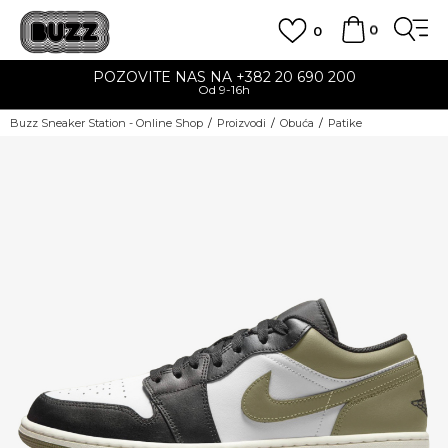
0
0
POZOVITE NAS NA +382 20 690 200
Od 9-16h
Buzz Sneaker Station - Online Shop
Proizvodi
Obuća
Patike