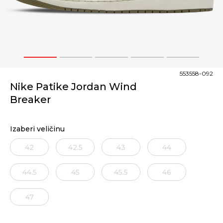
1
2
3
4
5
553558-092
Nike Patike Jordan Wind
Breaker
Izaberi veličinu
42
42.5
43
44
44.5
45
45.5
46
47