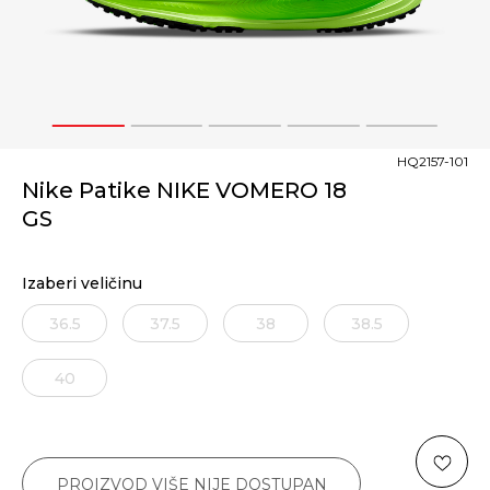
1
2
3
4
5
HQ2157-101
Nike Patike NIKE VOMERO 18
GS
Izaberi veličinu
36.5
37.5
38
38.5
40
PROIZVOD VIŠE NIJE DOSTUPAN