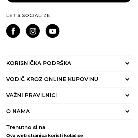
LET’S SOCIALIZE
KORISNIČKA PODRŠKA
Provjeri status porudžbine
VODIČ KROZ ONLINE KUPOVINU
Pozovite nas:
+382 20 690 200
Načini isporuke
VAŽNI PRAVILNICI
Radno vrijeme 9-16h
Povrat robe i povrat sredstava
online@buzzsneakers.me
Uslovi korišćenja
Reklamacije
O NAMA
Politika privatnosti
Zamjena artikla
BUZZ Koncept
Pravila Sport&Bonus programa
Trenutno si na
BUZZ Brendovi
Ova web stranica koristi kolačiće