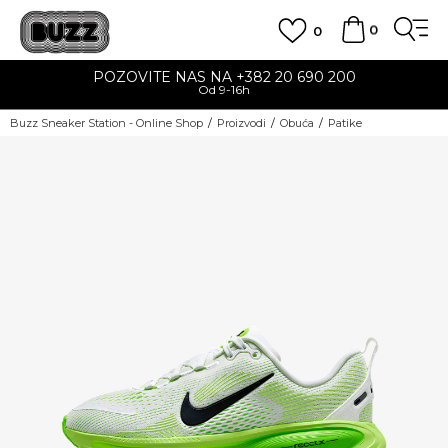
0
0
POZOVITE NAS NA +382 20 690 200
Od 9-16h
Buzz Sneaker Station - Online Shop
Proizvodi
Obuća
Patike