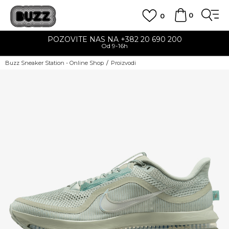
0
0
POZOVITE NAS NA +382 20 690 200
Od 9-16h
Buzz Sneaker Station - Online Shop
Proizvodi