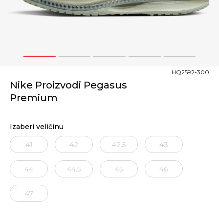
1
2
3
4
5
HQ2592-300
Nike Proizvodi Pegasus
Premium
Izaberi veličinu
41
42
42.5
43
44
44.5
45
46
47