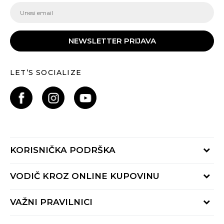
NEWSLETTER PRIJAVA
LET’S SOCIALIZE
KORISNIČKA PODRŠKA
Provjeri status porudžbine
VODIČ KROZ ONLINE KUPOVINU
Pozovite nas:
+382 20 690 200
Načini isporuke
VAŽNI PRAVILNICI
Radno vrijeme 9-16h
Povrat robe i povrat sredstava
online@buzzsneakers.me
Uslovi korišćenja
Reklamacije