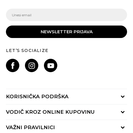
NEWSLETTER PRIJAVA
LET’S SOCIALIZE
KORISNIČKA PODRŠKA
Provjeri status porudžbine
VODIČ KROZ ONLINE KUPOVINU
Pozovite nas:
+382 20 690 200
Načini isporuke
VAŽNI PRAVILNICI
Radno vrijeme 9-16h
Povrat robe i povrat sredstava