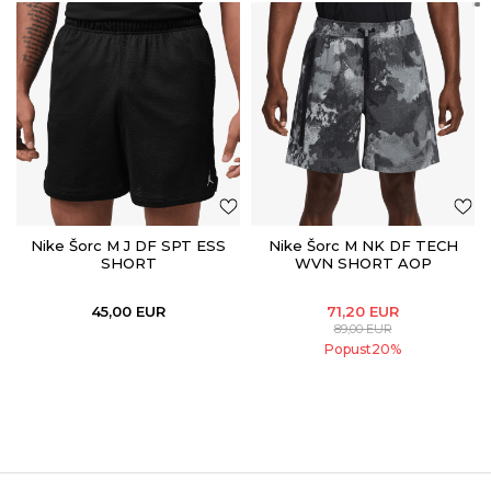
Nike Šorc M J DF SPT ESS
Nike Šorc M NK DF TECH
SHORT
WVN SHORT AOP
45,00
EUR
71,20
EUR
89,00
EUR
Popust
20
%