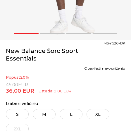
1
2
3
4
MS41520-BK
New Balance Šorc Sport
Essentials
Obavijesti me o sniženju
Popust
20
%
45,00
EUR
36,00
EUR
Ušteda:
9,00
EUR
Izaberi veličinu
S
M
L
XL
2XL