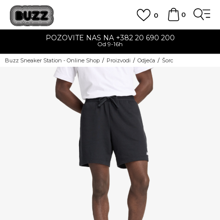
0
0
POZOVITE NAS NA +382 20 690 200
Od 9-16h
Buzz Sneaker Station - Online Shop
Proizvodi
Odjeća
Šorc