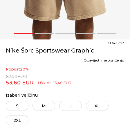
1
2
3
4
5
IX1947-297
Nike Šorc Sportswear Graphic
Obavijesti me o sniženju
Popust
20
%
67,00
EUR
53,60
EUR
Ušteda:
13,40
EUR
Izaberi veličinu
S
M
L
XL
2XL