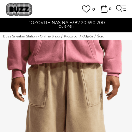
0
0
POZOVITE NAS NA +382 20 690 200
Od 9-16h
Buzz Sneaker Station - Online Shop
Proizvodi
Odjeća
Šorc