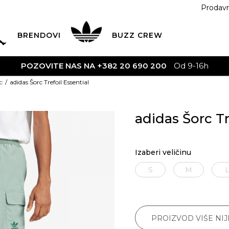
Prodav
BRENDOVI
BUZZ
CREW
VITE NAS NA +382 20 690 200
Od 9-16h
c
adidas Šorc Trefoil Essential
adidas Šorc Tr
Izaberi veličinu
S
M
PROIZVOD VIŠE NI