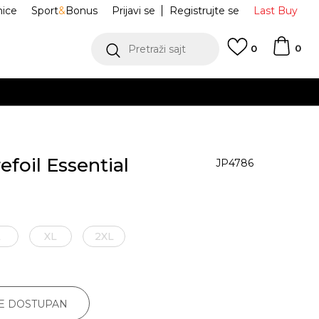
nice
Sport
&
Bonus
Prijavi se
Registrujte se
Last Buy
0
Pretraži sajt
0
efoil Essential
JP4786
L
XL
2XL
JE DOSTUPAN