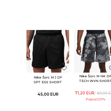
Nike Šorc M NK D
Nike Šorc M J DF
TECH WVN SHOR
SPT ESS SHORT
AOP
71,20
EUR
89,00
E
45,00
EUR
Popust
20
%