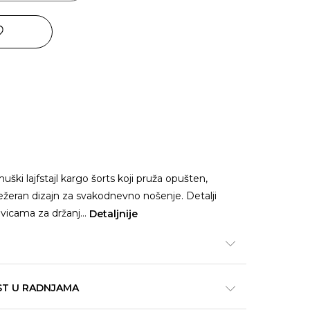
muški lajfstajl kargo šorts koji pruža opušten,
ežeran dizajn za svakodnevno nošenje. Detalji
vicama za držanj
...
Detaljnije
ST U RADNJAMA