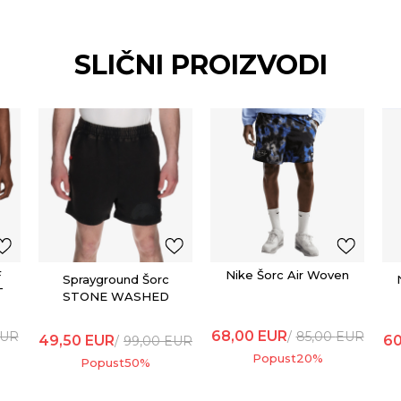
SLIČNI PROIZVODI
F
Nike Šorc Air Woven
Sprayground Šorc
T
STONE WASHED
MELTED SHARK
SHORTS BLK
68,00
EUR
UR
85,00
EUR
49,50
EUR
60
99,00
EUR
Popust
20
%
Popust
50
%