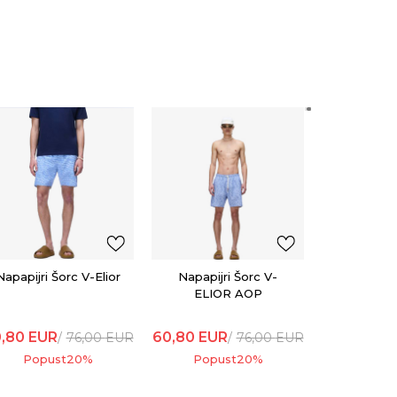
Napapijr
ELIO
60,80
EU
Popu
Napapijri Šorc V-Elior
Napapijri Šorc V-
ELIOR AOP
,80
EUR
60,80
EUR
76,00
EUR
76,00
EUR
Popust
20
%
Popust
20
%