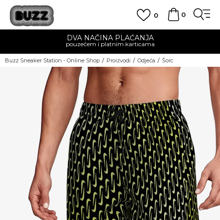
0
0
DVA NAČINA PLAĆANJA
pouzećem i platnim karticama
Buzz Sneaker Station - Online Shop
Proizvodi
Odjeća
Šorc