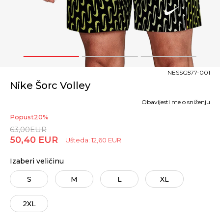
1
2
3
NESSG577-001
Nike Šorc Volley
Obavijesti me o sniženju
Popust
20
%
63,00
EUR
50,40
EUR
Ušteda:
12,60
EUR
Izaberi veličinu
S
M
L
XL
2XL