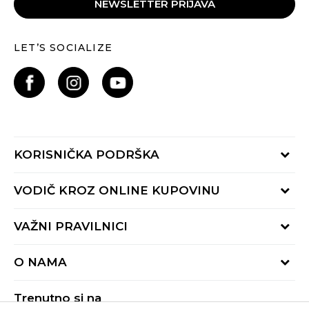
NEWSLETTER PRIJAVA
LET’S SOCIALIZE
KORISNIČKA PODRŠKA
Provjeri status porudžbine
VODIČ KROZ ONLINE KUPOVINU
Pozovite nas:
+382 20 690 200
Načini isporuke
VAŽNI PRAVILNICI
Radno vrijeme 9-16h
Povrat robe i povrat sredstava
online@buzzsneakers.me
Uslovi korišćenja
Reklamacije
O NAMA
Politika privatnosti
Zamjena artikla
BUZZ Koncept
Pravila Sport&Bonus programa
Trenutno si na
BUZZ Brendovi