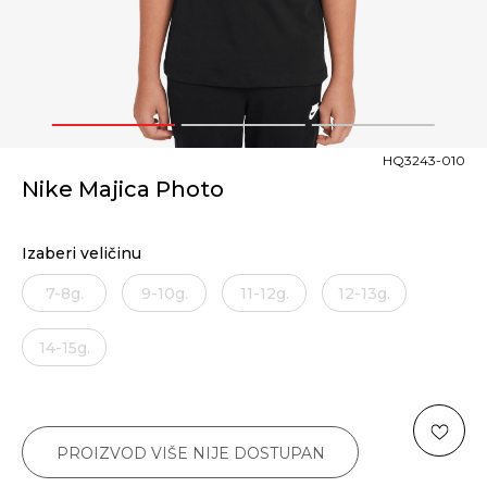
1
2
3
HQ3243-010
Nike Majica Photo
Izaberi veličinu
7-8g.
9-10g.
11-12g.
12-13g.
14-15g.
PROIZVOD VIŠE NIJE DOSTUPAN