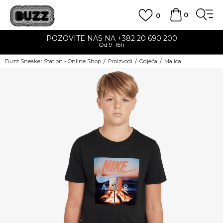
0
0
POZOVITE NAS NA +382 20 690 200
Od 9-16h
Buzz Sneaker Station - Online Shop
Proizvodi
Odjeća
Majica