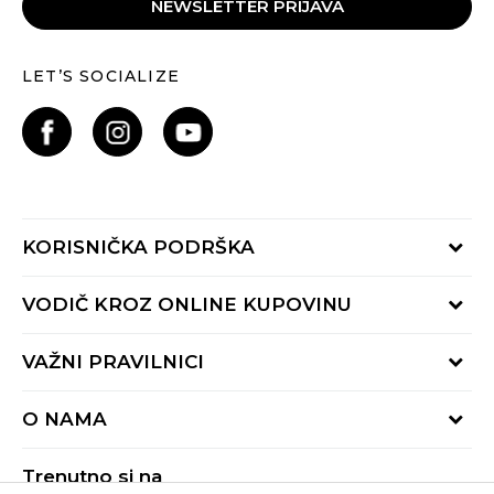
NEWSLETTER PRIJAVA
LET’S SOCIALIZE
KORISNIČKA PODRŠKA
Provjeri status porudžbine
VODIČ KROZ ONLINE KUPOVINU
Pozovite nas:
+382 20 690 200
Načini isporuke
VAŽNI PRAVILNICI
Radno vrijeme 9-16h
Povrat robe i povrat sredstava
online@buzzsneakers.me
Uslovi korišćenja
Reklamacije
O NAMA
Politika privatnosti
Zamjena artikla
BUZZ Koncept
Pravila Sport&Bonus programa
Trenutno si na
BUZZ Brendovi