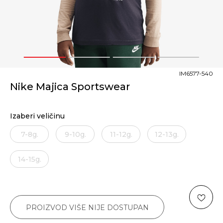
1
2
3
4
IM6577-540
Nike Majica Sportswear
Izaberi veličinu
7-8g.
9-10g.
11-12g.
12-13g.
14-15g.
PROIZVOD VIŠE NIJE DOSTUPAN