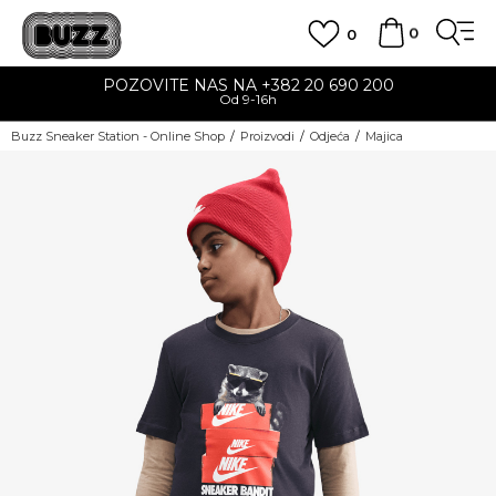
0
0
POZOVITE NAS NA +382 20 690 200
Od 9-16h
Buzz Sneaker Station - Online Shop
Proizvodi
Odjeća
Majica