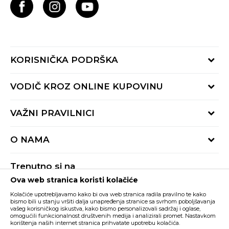
KORISNIČKA PODRŠKA
Provjeri status porudžbine
VODIČ KROZ ONLINE KUPOVINU
Pozovite nas:
+382 20 690 200
Načini isporuke
VAŽNI PRAVILNICI
Radno vrijeme 9-16h
Povrat robe i povrat sredstava
online@buzzsneakers.me
Uslovi korišćenja
Reklamacije
O NAMA
Politika privatnosti
Zamjena artikla
BUZZ Koncept
Pravila Sport&Bonus programa
Trenutno si na
BUZZ Brendovi
Ova web stranica koristi kolačiće
Buzz Crna Gora
PROMIJENI
BUZZ Crew
Kolačiće upotrebljavamo kako bi ova web stranica radila pravilno te kako
BUZZ Shopovi
bismo bili u stanju vršiti dalja unapređenja stranice sa svrhom poboljšavanja
vašeg korisničkog iskustva, kako bismo personalizovali sadržaj i oglase,
Nastojimo da budemo što precizniji u opisu proizvoda, prikazu slika i samih
cijena, ali ne možemo garantovati da su sve informacije kompletne i bez
Postani dio BUZZ tima
omogućili funkcionalnost društvenih medija i analizirali promet. Nastavkom
grešaka. Svi artikli prikazani na sajtu su dio naše ponude i ne podrazumijeva da
korištenja naših internet stranica prihvatate upotrebu kolačića.
su dostupni u svakom trenutku. Raspoloživost robe možete provjeriti pozivom