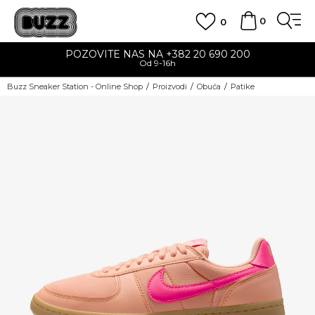
0
0
POZOVITE NAS NA +382 20 690 200
Od 9-16h
Buzz Sneaker Station - Online Shop
Proizvodi
Obuća
Patike