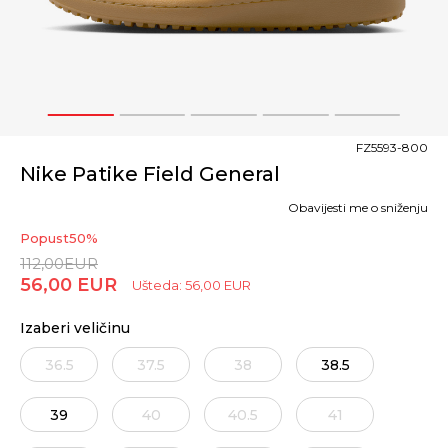
1
2
3
4
5
FZ5593-800
Nike Patike Field General
Obavijesti me o sniženju
Popust
50
%
112,00
EUR
56,00
EUR
Ušteda:
56,00
EUR
Izaberi veličinu
36.5
37.5
38
38.5
39
40
40.5
41