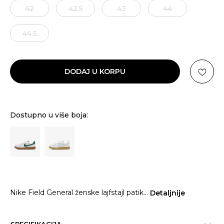
42
42.5
43
44
44.5
DODAJ U KORPU
Dostupno u više boja:
Nike Field General ženske lajfstajl patik
...
Detaljnije