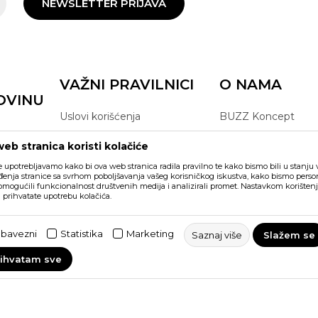
NEWSLETTER PRIJAVA
VAŽNI PRAVILNICI
O NAMA
OVINU
Uslovi korišćenja
BUZZ Koncept
Politika privatnosti
BUZZ Brendovi
eb stranica koristi kolačiće
Pravila Sport&Bonus
BUZZ Crew
e upotrebljavamo kako bi ova web stranica radila pravilno te kako bismo bili u stanju vr
programa
BUZZ Shopovi
enja stranice sa svrhom poboljšavanja vašeg korisničkog iskustva, kako bismo persona
 omogućili funkcionalnost društvenih medija i analizirali promet. Nastavkom korištenj
Postani dio BUZZ t
a prihvatate upotrebu kolačića.
Click&Collect
bavezni
Statistika
Marketing
Saznaj više
Slažem se
rihvatam sve
ikazu slika i samih cijena, ali ne
šaka. Svi artikli prikazani na sajtu
Obavezni kolačići čine stranicu upotrebljivom omogućavajući o
vakom trenutku. Raspoloživost robe
kao što su navigacija stranicom i pristup zaštićenim područji