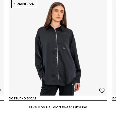
SPRING '26
DOSTUPNO BOJA:
1
D
Nike Košulja Sportswear Off-Line