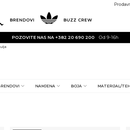
Prodav
BRENDOVI
BUZZ
CREW
POZOVITE NAS NA +382 20 690 200
Od 9-16h
ulja
BRENDOVI
NAMJENA
BOJA
MATERIJAL/TE