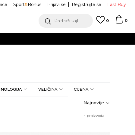
nice
Sport
&
Bonus
Prijavi se
Registrujte se
Last Buy
0
Pretraži sajt
0
HNOLOGIJA
VELIČINA
CIJENA
4
proizvoda