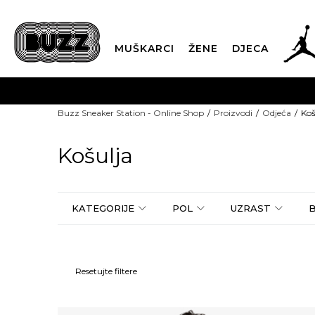
MUŠKARCI
ŽENE
DJECA
Buzz Sneaker Station - Online Shop
Proizvodi
Odjeća
Koš
Košulja
KATEGORIJE
POL
UZRAST
Resetujte filtere