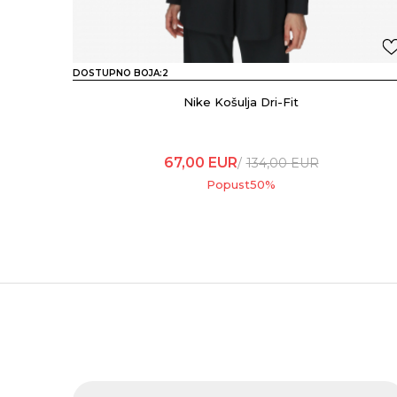
DOSTUPNO BOJA:
2
Nike Košulja Dri-Fit
67,00
EUR
134,00
EUR
Popust
50
%