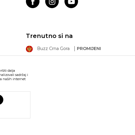
Trenutno si na
Buzz Crna Gora
PROMIJENI
šiti dalja
lizovali sadržaj i
a naših internet
ima
snovne funkcije
ma. BDS.ME