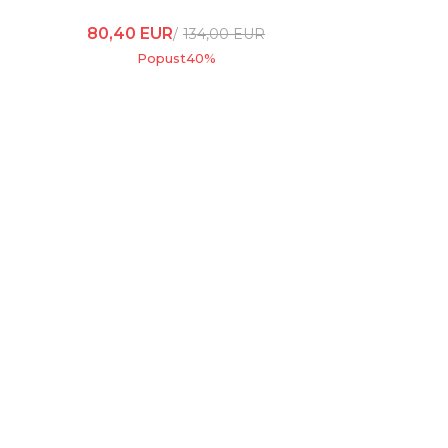
80,40
EUR
134,00
EUR
Popust
40
%