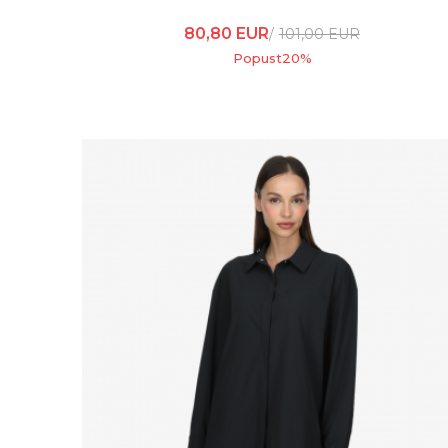
80,80
EUR
101,00
EUR
Popust
20
%