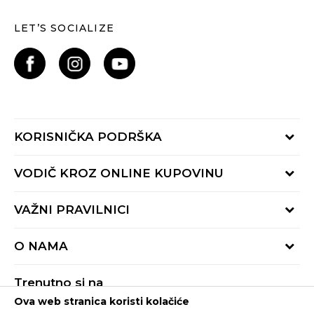
LET’S SOCIALIZE
KORISNIČKA PODRŠKA
Provjeri status porudžbine
VODIČ KROZ ONLINE KUPOVINU
Pozovite nas:
+382 20 690 200
Načini isporuke
VAŽNI PRAVILNICI
Radno vrijeme 9-16h
Povrat robe i povrat sredstava
online@buzzsneakers.me
Uslovi korišćenja
Reklamacije
O NAMA
Politika privatnosti
Zamjena artikla
BUZZ Koncept
Pravila Sport&Bonus programa
Trenutno si na
BUZZ Brendovi
Ova web stranica koristi kolačiće
Buzz Crna Gora
PROMIJENI
BUZZ Crew