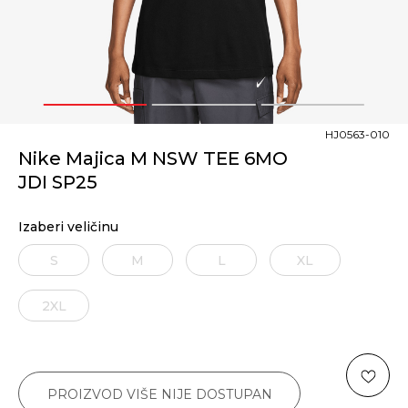
1
2
3
HJ0563-010
Nike Majica M NSW TEE 6MO
JDI SP25
Izaberi veličinu
S
M
L
XL
2XL
PROIZVOD VIŠE NIJE DOSTUPAN