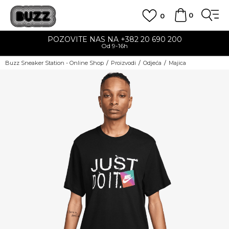
0
0
POZOVITE NAS NA +382 20 690 200
Od 9-16h
Buzz Sneaker Station - Online Shop
Proizvodi
Odjeća
Majica