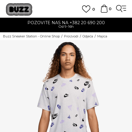
0
0
POZOVITE NAS NA +382 20 690 200
Od 9-16h
Buzz Sneaker Station - Online Shop
Proizvodi
Odjeća
Majica