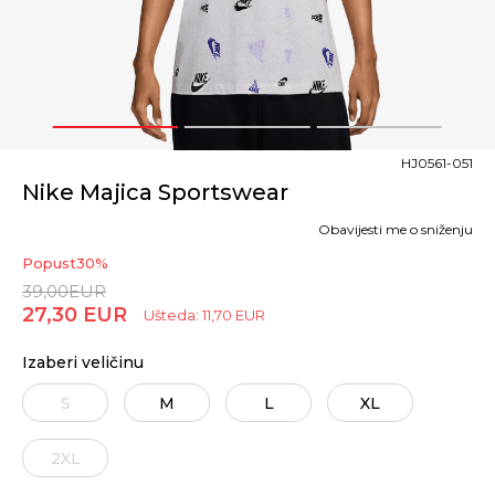
1
2
3
HJ0561-051
Nike Majica Sportswear
Obavijesti me o sniženju
Popust
30
%
39,00
EUR
27,30
EUR
Ušteda:
11,70
EUR
Izaberi veličinu
S
M
L
XL
2XL