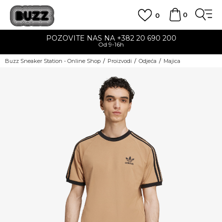
0
0
POZOVITE NAS NA +382 20 690 200
Od 9-16h
Buzz Sneaker Station - Online Shop
Proizvodi
Odjeća
Majica