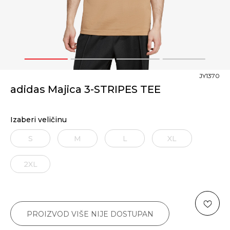
1
2
3
4
JY1370
adidas Majica 3-STRIPES TEE
Izaberi veličinu
S
M
L
XL
2XL
PROIZVOD VIŠE NIJE DOSTUPAN