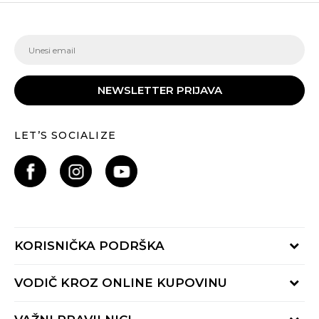
NEWSLETTER PRIJAVA
LET’S SOCIALIZE
KORISNIČKA PODRŠKA
Provjeri status porudžbine
VODIČ KROZ ONLINE KUPOVINU
Pozovite nas:
+382 20 690 200
Načini isporuke