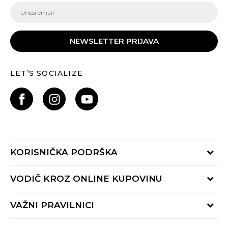
NEWSLETTER PRIJAVA
LET’S SOCIALIZE
KORISNIČKA PODRŠKA
Provjeri status porudžbine
VODIČ KROZ ONLINE KUPOVINU
Pozovite nas:
+382 20 690 200
Načini isporuke
VAŽNI PRAVILNICI
Radno vrijeme 9-16h
Povrat robe i povrat sredstava
online@buzzsneakers.me
Uslovi korišćenja
Reklamacije