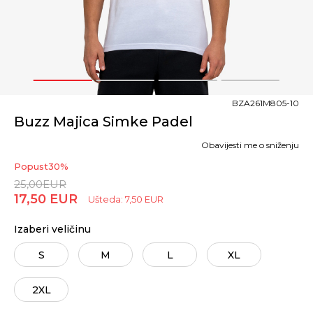
1
2
3
4
BZA261M805-10
Buzz Majica Simke Padel
Obavijesti me o sniženju
Popust
30
%
25,00
EUR
17,50
EUR
Ušteda:
7,50
EUR
Izaberi veličinu
S
M
L
XL
2XL