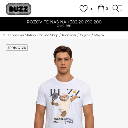
0
0
POZOVITE NAS NA +382 20 690 200
Od 9-16h
Buzz Sneaker Station - Online Shop
Proizvodi
Odjeća
Majica
SPRING '26