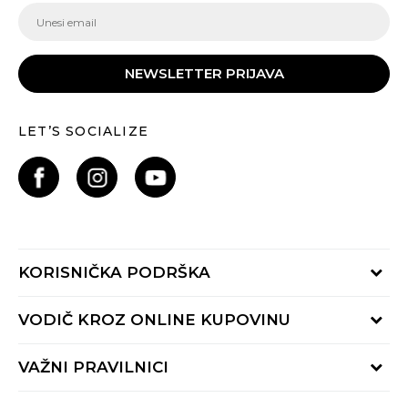
NEWSLETTER PRIJAVA
LET’S SOCIALIZE
KORISNIČKA PODRŠKA
Provjeri status porudžbine
VODIČ KROZ ONLINE KUPOVINU
Pozovite nas:
+382 20 690 200
Načini isporuke
VAŽNI PRAVILNICI
Radno vrijeme 9-16h
Povrat robe i povrat sredstava
online@buzzsneakers.me
Uslovi korišćenja
Reklamacije