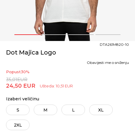
1
2
3
4
DTA261M820-10
Dot Majica Logo
Obavijesti me o sniženju
Popust
30
%
35,01
EUR
24,50
EUR
Ušteda:
10,51
EUR
Izaberi veličinu
S
M
L
XL
2XL