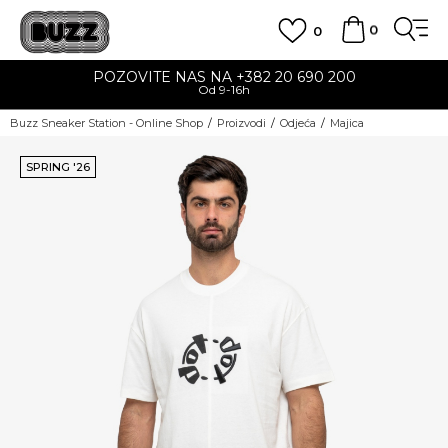
0
0
POZOVITE NAS NA +382 20 690 200
Od 9-16h
Buzz Sneaker Station - Online Shop
Proizvodi
Odjeća
Majica
SPRING '26