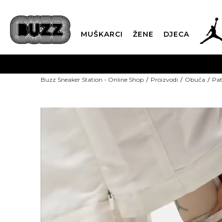
MUŠKARCI
ŽENE
DJECA
POZOVITE 
Buzz Sneaker Station - Online Shop
Proizvodi
Obuća
Pat