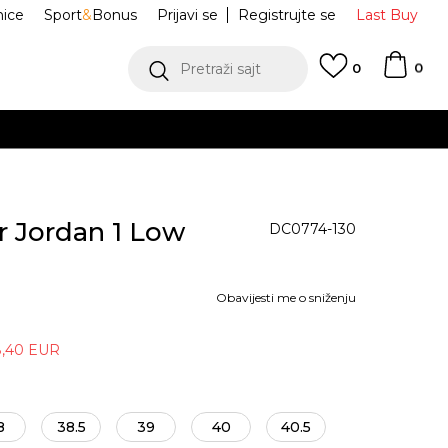
nice
Sport
&
Bonus
Prijavi se
Registrujte se
Last Buy
0
Pretraži sajt
0
ir Jordan 1 Low
DC0774-130
Obavijesti me o sniženju
8,40
EUR
8
38.5
39
40
40.5