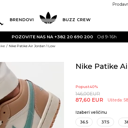
Prodav
BRENDOVI
BUZZ
CREW
NAS NA +382 20 690 200
Od 9-16h
ike
Nike Patike Air Jordan 1 Low
Nike Patike A
Popust
40
%
146,00
EUR
87,60
EUR
Ušteda:
5
Izaberi veličinu
36.5
37.5
3