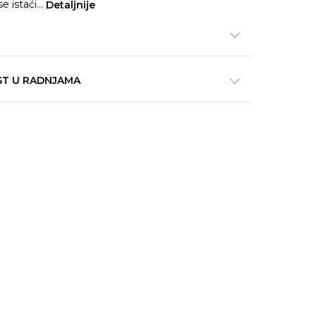
se istaći
...
Detaljnije
ST U RADNJAMA