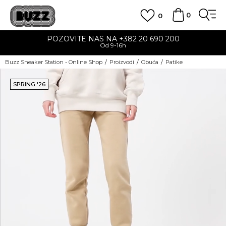
0
0
POZOVITE NAS NA +382 20 690 200
Od 9-16h
Buzz Sneaker Station - Online Shop
Proizvodi
Obuća
Patike
SPRING '26