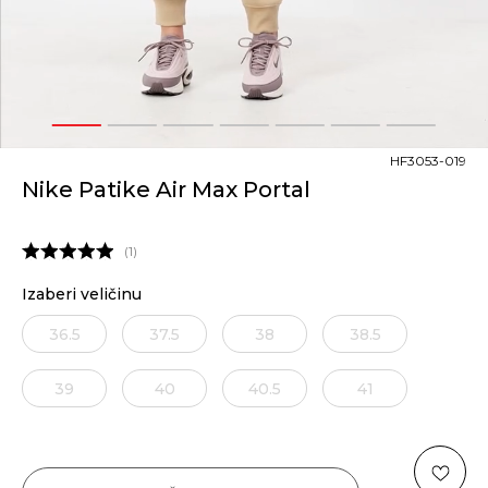
1
2
3
4
5
6
7
HF3053-019
Nike Patike Air Max Portal
1
Izaberi veličinu
36.5
37.5
38
38.5
39
40
40.5
41