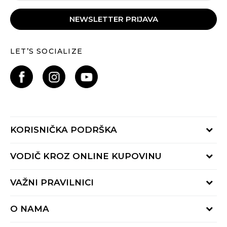
NEWSLETTER PRIJAVA
LET’S SOCIALIZE
KORISNIČKA PODRŠKA
Provjeri status porudžbine
VODIČ KROZ ONLINE KUPOVINU
Pozovite nas:
+382 20 690 200
Načini isporuke
VAŽNI PRAVILNICI
Radno vrijeme 9-16h
Povrat robe i povrat sredstava
online@buzzsneakers.me
Uslovi korišćenja
Reklamacije
O NAMA
Politika privatnosti
Zamjena artikla