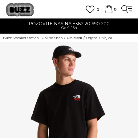
0
0
POZOVITE NAS NA +382 20 690 200
Od 9-16h
Buzz Sneaker Station - Online Shop
Proizvodi
Odjeća
Majica