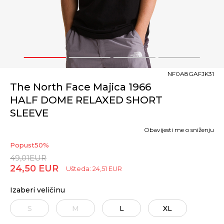
1
2
3
4
NF0A8GAFJK31
The North Face Majica 1966
HALF DOME RELAXED SHORT
SLEEVE
Obavijesti me o sniženju
Popust
50
%
49,01
EUR
24,50
EUR
Ušteda:
24,51
EUR
Izaberi veličinu
S
M
L
XL