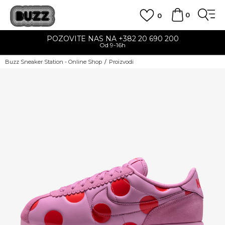
0
0
POZOVITE NAS NA +382 20 690 200
Od 9-16h
Buzz Sneaker Station - Online Shop
Proizvodi