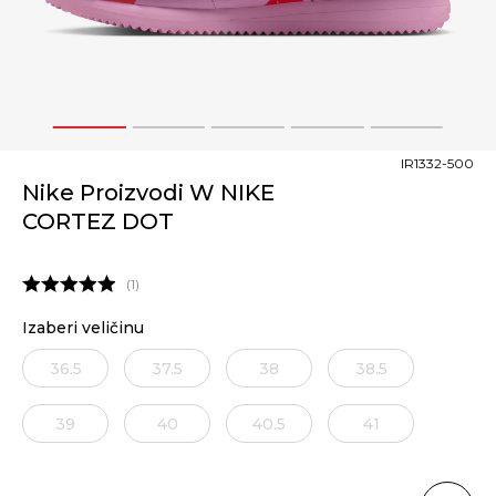
1
2
3
4
5
IR1332-500
Nike Proizvodi W NIKE
CORTEZ DOT
1
Izaberi veličinu
36.5
37.5
38
38.5
39
40
40.5
41